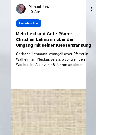
Manuel Janz
10. Apr.
Lesefrüchte
Mein Leid und Gott: Pfarrer
Christian Lehmann über den
Umgang mit seiner Krebserkrankung
Christian Lehmann, evangelischer Pfarrer in
Walheim am Neckar, verstarb vor wenigen
Wochen im Alter von 48 Jahren an einer
besonders aggressiven Krebsart. In den
letzten Monaten seines Lebens hat er eine
neue Berufung von Gott empfangen:
Kurzvideos zu drehen über die
entscheidenden Lebensfragen zur
Theodizee-Frage.