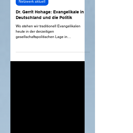
Dr. Gerrit Hohage
9. Apr.
Netzwerk aktuell
Dr. Gerrit Hohage: Evangelikale in
Deutschland und die Politik
Wo stehen wir traditionell Evangelikalen
heute in der derzeitigen
gesellschaftspolitischen Lage in
Deutschland? In welchen Herausforderungen
stehen wir zusammen mit unseren
Gemeinden, in denen wir uns als Kinder
Gottes und Nachfolger Jesu bewähren
müssen? Um diese Fragen geht es in dem
Artikel von Pfarrer Dr. Gerrit Hohage: Wir
Evangelikalen heute - und "unsere
Demokratie".