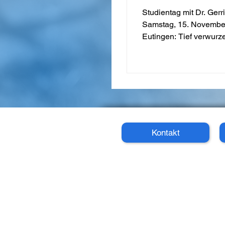
November 2025 
Studientag mit Dr. Ger
Eutingen von 10
Samstag, 15. November
Eutingen: Tief verwurz
Uhr
Kontakt