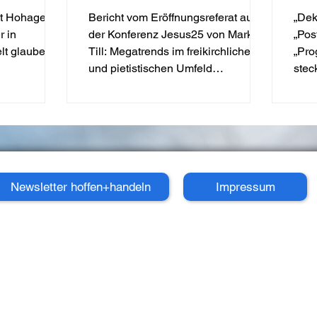
in
pietistischen Umfeld
ev
rit Hohage am
Bericht vom Eröffnungsreferat auf
„Dek
 bis 15
evangelikaler Prägung"
 in
der Konferenz Jesus25 von Markus
„Pos
elt glauben
Till: Megatrends im freikirchlichen
„Pro
und pietistischen Umfeld
stec
evangelikaler Prägung".
Mark
Newsletter hoffen+handeln
Impressum