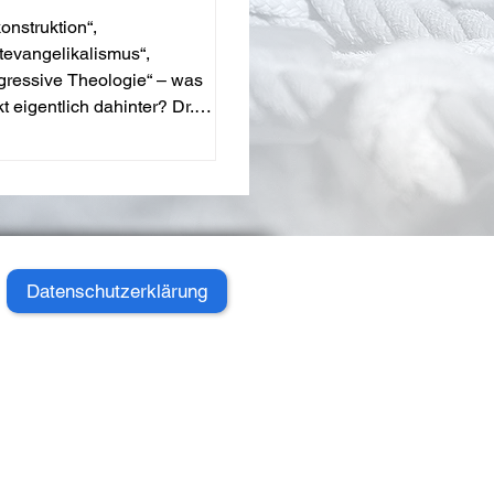
angelikale Bewegung?
onstruktion“,
tevangelikalismus“,
gressive Theologie“ – was
kt eigentlich dahinter? Dr.
us Till versucht eine...
Datenschutzerklärung