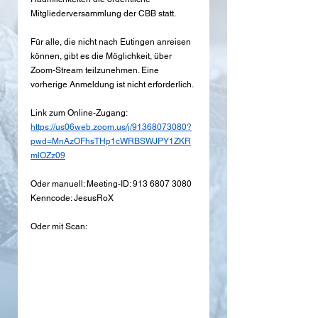
Mitgliederversammlung der CBB statt. 
Für alle, die nicht nach Eutingen anreisen 
können, gibt es die Möglichkeit, über 
Zoom-Stream teilzunehmen. Eine 
vorherige Anmeldung ist nicht erforderlich. 
Link zum Online-Zugang: 
https://us06web.zoom.us/j/91368073080?
pwd=MnAzOFhsTHp1cWRBSWJPY1ZKR
mlOZz09
Oder manuell: Meeting-ID: 913 6807 3080
Kenncode: JesusRoX
Oder mit Scan: